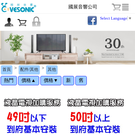
國展音響公司
Select Language
▼
>
>
首頁
配件/其他
其他
熱門
價格▲
價格▼
新
舊