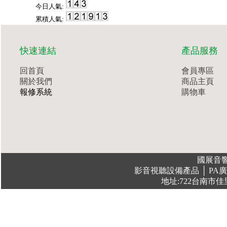
今日人氣:
累積人氣:
快速連結
產品服務
回首頁
會員專區
關於我們
商品主頁
報修系統
購物車
國展音響有限公
影音視聽設備產品 │ PA廣播/會議系統
地址:722台南市佳里區復興