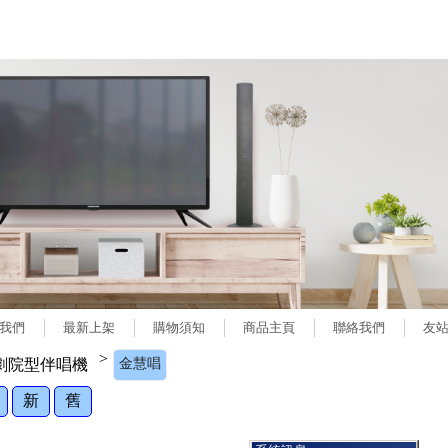
我們
最新上架
購物須知
商品主頁
聯絡我們
友
>
劇院型伴唱機
金慧唱
新
舊