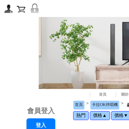
首頁
關於
>
>
首頁
卡拉OK伴唱機
會員登入
熱門
價格▲
價格▼