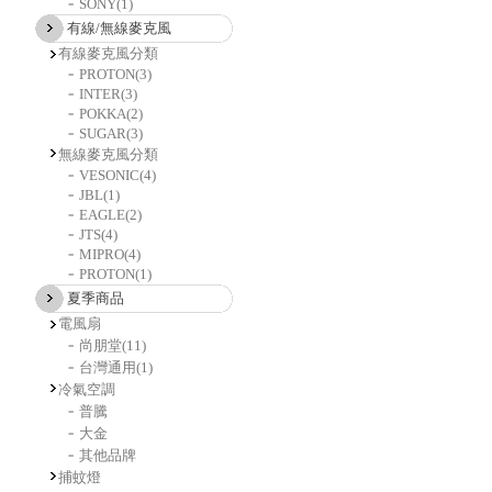
SONY
(1)
有線/無線麥克風
有線麥克風分類
PROTON
(3)
INTER
(3)
POKKA
(2)
SUGAR
(3)
無線麥克風分類
VESONIC
(4)
JBL
(1)
EAGLE
(2)
JTS
(4)
MIPRO
(4)
PROTON
(1)
夏季商品
電風扇
尚朋堂
(11)
台灣通用
(1)
冷氣空調
普騰
大金
其他品牌
捕蚊燈