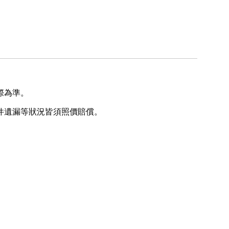
際為準。
件遺漏等狀況皆須照價賠償。