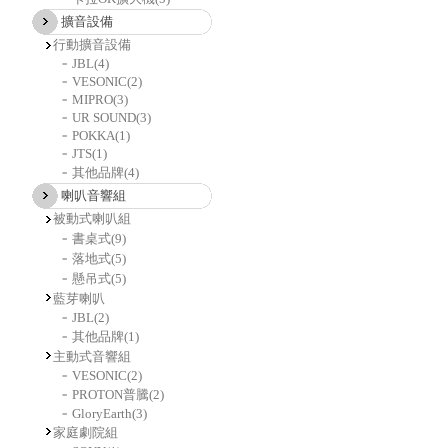
擴音設備
行動擴音設備
JBL
(4)
VESONIC
(2)
MIPRO
(3)
UR SOUND
(3)
POKKA
(1)
JTS
(1)
其他品牌
(4)
喇叭音響組
被動式喇叭組
書桌式
(9)
落地式
(5)
懸吊式
(5)
藍芽喇叭
JBL
(2)
其他品牌
(1)
主動式音響組
VESONIC
(2)
PROTON普騰
(2)
GloryEarth
(3)
家庭劇院組