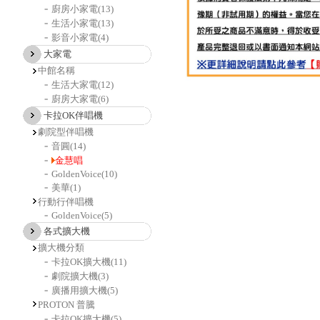
廚房小家電
(13)
生活小家電
(13)
影音小家電
(4)
大家電
中館名稱
生活大家電
(12)
廚房大家電
(6)
卡拉OK伴唱機
劇院型伴唱機
音圓
(14)
金慧唱
GoldenVoice
(10)
美華
(1)
行動行伴唱機
GoldenVoice
(5)
各式擴大機
擴大機分類
卡拉OK擴大機
(11)
劇院擴大機
(3)
廣播用擴大機
(5)
PROTON 普騰
卡拉OK擴大機
(5)