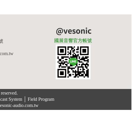
國展音響官方帳號
號
.com.tw
eserved.
ystem │ Field Program
ic-audio.com.tw