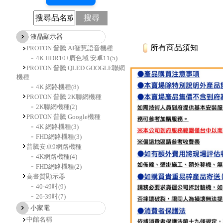
搜尋
液晶顯示器
所有商品須知
PROTON 普騰 AI智慧語音機種
4K HDR10+廣色域 安卓11
(5)
PROTON 普騰 QLED GOOGLE聯網
機種
4K 網路機種
(8)
PROTON 普騰 2K聯網機種
2K聯網機種
(2)
PROTON 普騰 Google機種
4K 網路機種
(3)
FHD網路機種
(3)
普騰安卓9網路機種
4K網路機種
(4)
FHD網路機種
(2)
高畫質顯示器
40-49吋
(9)
26-39吋
(7)
小家電
中館名稱